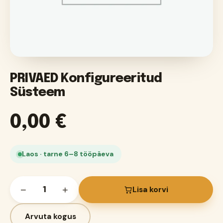
PRIVAED Konfigureeritud
Süsteem
0,00
€
Laos · tarne 6–8 tööpäeva
−
+
Lisa korvi
Arvuta kogus