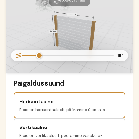
Pööra • Suumi
15°
Paigaldussuund
Horisontaalne
Ribid on horisontaalselt, pööramine üles-alla
Vertikaalne
Ribid on vertikaalselt, pööramine vasakule-