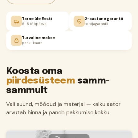
Tarne üle Eesti
2-aastane garantii
6–8 tööpäeva
tootjagarantii
Turvaline makse
pank · kaart
Koosta oma
piirdesüsteem
samm-
sammult
Vali suund, mõõdud ja materjal — kalkulaator
arvutab hinna ja paneb pakkumise kokku.