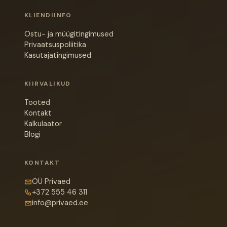
KLIENDIINFO
Ostu- ja müügitingimused
Privaatsuspoliitika
Kasutajatingimused
KIIRVALIKUD
Tooted
Kontakt
Kalkulaator
Blogi
KONTAKT
OÜ Privaed
+372 555 46 311
info@privaed.ee