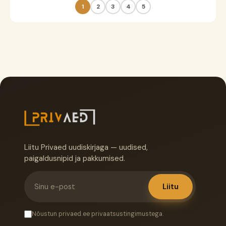
1
2
3
4
5
Liitu Privaed uudiskirjaga — uudised,
paigaldusnipid ja pakkumised.
Liitu
Nõustun privaed.ee privaatsustingimustega.