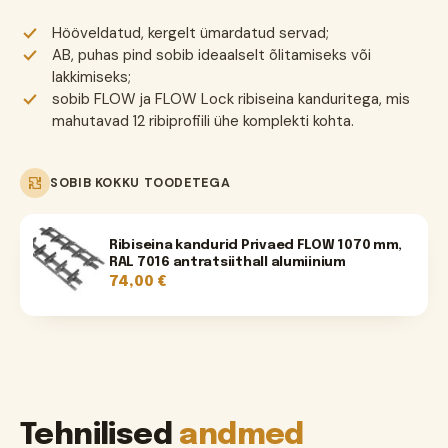
Hööveldatud, kergelt ümardatud servad;
AB, puhas pind sobib ideaalselt õlitamiseks või
lakkimiseks;
sobib FLOW ja FLOW Lock ribiseina kanduritega, mis
mahutavad 12 ribiprofiili ühe komplekti kohta.
SOBIB KOKKU TOODETEGA
Ribiseina kandurid Privaed FLOW 1070 mm,
RAL 7016 antratsiithall alumiinium
74,00
€
Tehnilised
andmed