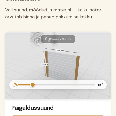
Vali suund, mõõdud ja materjal — kalkulaator
arvutab hinna ja paneb pakkumise kokku.
Pööra • Suumi
15°
Paigaldussuund