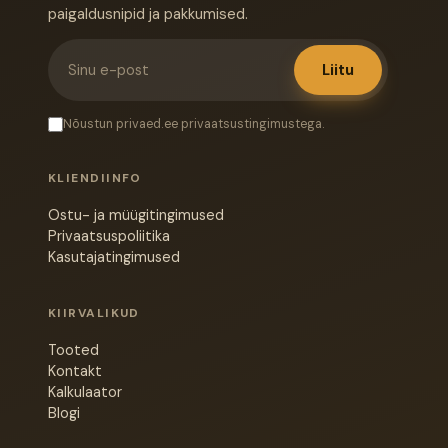
paigaldusnipid ja pakkumised.
Liitu
Nõustun privaed.ee privaatsustingimustega.
KLIENDIINFO
Ostu- ja müügitingimused
Privaatsuspoliitika
Kasutajatingimused
KIIRVALIKUD
Tooted
Kontakt
Kalkulaator
Blogi