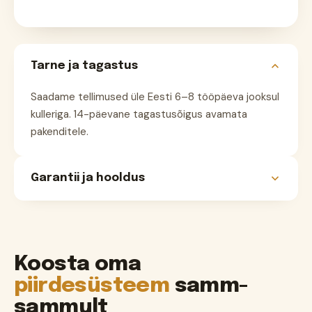
Tarne ja tagastus
Saadame tellimused üle Eesti 6–8 tööpäeva jooksul
kulleriga. 14-päevane tagastusõigus avamata
pakenditele.
Garantii ja hooldus
Toodetele kehtib 2-aastane tootjagarantii.
Materjalid on hooldusvabad — ei vaja värvimist ega
õlitamist, puhastuvad veega.
Loe garantiitingimusi
Koosta oma
→
piirdesüsteem
samm-
sammult