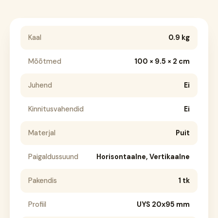
Kaal
0.9 kg
Mõõtmed
100 × 9.5 × 2 cm
Juhend
Ei
Kinnitusvahendid
Ei
Materjal
Puit
Paigaldussuund
Horisontaalne, Vertikaalne
Pakendis
1 tk
Profiil
UYS 20x95 mm