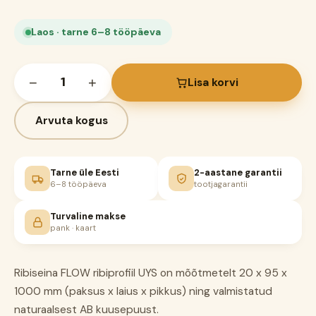
Laos · tarne 6–8 tööpäeva
−
+
Lisa korvi
Arvuta kogus
Tarne üle Eesti
2-aastane garantii
6–8 tööpäeva
tootjagarantii
Turvaline makse
pank · kaart
Ribiseina FLOW ribiprofiil UYS on mõõtmetelt 20 x 95 x
1000 mm (paksus x laius x pikkus) ning valmistatud
naturaalsest AB kuusepuust.