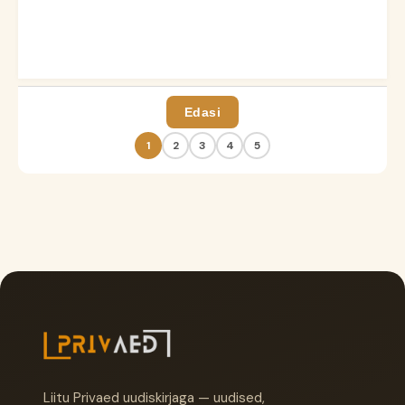
Edasi
1
2
3
4
5
Liitu Privaed uudiskirjaga — uudised,